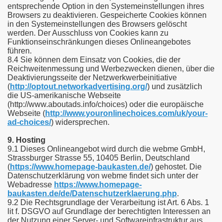
entsprechende Option in den Systemeinstellungen ihres
Browsers zu deaktivieren. Gespeicherte Cookies können
in den Systemeinstellungen des Browsers gelöscht
werden. Der Ausschluss von Cookies kann zu
Funktionseinschränkungen dieses Onlineangebotes
führen.
8.4 Sie können dem Einsatz von Cookies, die der
Reichweitenmessung und Werbezwecken dienen, über die
Deaktivierungsseite der Netzwerkwerbeinitiative
(
http://optout.networkadvertising.org/
) und zusätzlich
die US-amerikanische Webseite
(http://www.aboutads.info/choices) oder die europäische
Webseite (
http://www.youronlinechoices.com/uk/your-
ad-choices/
) widersprechen.
9. Hosting
9.1 Dieses Onlineangebot wird durch die webme GmbH,
Strassburger Strasse 55, 10405 Berlin, Deutschland
(
https://www.homepage-baukasten.de/
) gehostet. Die
Datenschutzerklärung von webme findet sich unter der
Webadresse
https://www.homepage-
baukasten.de/de/Datenschutzerklaerung.php
.
9.2 Die Rechtsgrundlage der Verarbeitung ist Art. 6 Abs. 1
lit f. DSGVO auf Grundlage der berechtigten Interessen an
der Nutzung einer Server- und Softwareinfrastruktur aus