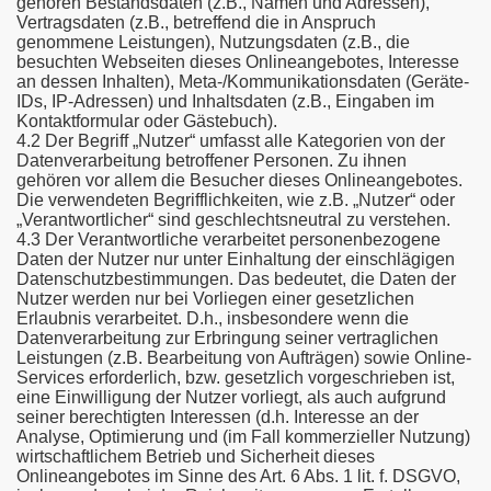
gehören Bestandsdaten (z.B., Namen und Adressen),
Vertragsdaten (z.B., betreffend die in Anspruch
genommene Leistungen), Nutzungsdaten (z.B., die
besuchten Webseiten dieses Onlineangebotes, Interesse
an dessen Inhalten), Meta-/Kommunikationsdaten (Geräte-
IDs, IP-Adressen) und Inhaltsdaten (z.B., Eingaben im
Kontaktformular oder Gästebuch).
4.2 Der Begriff „Nutzer“ umfasst alle Kategorien von der
Datenverarbeitung betroffener Personen. Zu ihnen
gehören vor allem die Besucher dieses Onlineangebotes.
Die verwendeten Begrifflichkeiten, wie z.B. „Nutzer“ oder
„Verantwortlicher“ sind geschlechtsneutral zu verstehen.
4.3 Der Verantwortliche verarbeitet personenbezogene
Daten der Nutzer nur unter Einhaltung der einschlägigen
Datenschutzbestimmungen. Das bedeutet, die Daten der
Nutzer werden nur bei Vorliegen einer gesetzlichen
Erlaubnis verarbeitet. D.h., insbesondere wenn die
Datenverarbeitung zur Erbringung seiner vertraglichen
Leistungen (z.B. Bearbeitung von Aufträgen) sowie Online-
Services erforderlich, bzw. gesetzlich vorgeschrieben ist,
eine Einwilligung der Nutzer vorliegt, als auch aufgrund
seiner berechtigten Interessen (d.h. Interesse an der
Analyse, Optimierung und (im Fall kommerzieller Nutzung)
wirtschaftlichem Betrieb und Sicherheit dieses
Onlineangebotes im Sinne des Art. 6 Abs. 1 lit. f. DSGVO,