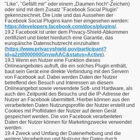
"Like", "Gefällt mir" oder einem „Daumen hoch“-Zeichen)
oder sind mit dem Zusatz "Facebook Social Plugin"
gekennzeichnet. Die Liste und das Aussehen der
Facebook Social Plugins kann hier eingesehen werden:
https://developers.facebook.com/docs/plugins/
.
19.2 Facebook ist unter dem Privacy-Shield-Abkommen
zertifiziert und bietet hierdurch eine Garantie, das
europäische Datenschutzrecht einzuhalten
(
https://www.privacyshield.gov/participant?
id=a2zt0000000GnywAAC&status=Active
).
19.3 Wenn ein Nutzer eine Funktion dieses
Onlineangebotes aufruft, die ein solches Plugin enthält,
baut sein Gerät eine direkte Verbindung mit den Servern
von Facebook auf. Dabei werden Daten der Nutzer
betreffend den Besuch und Interessen an diesem
Onlineangebot sowie verwendete Soft- und Hardware, als
auch den Zeitpunkt des Besuchs und die IP-Adresse der
Nutzer an Facebook übermittelt. Hierbei können aus den
verarbeiteten Daten Nutzungsprofile der Nutzer erstellt und
Cookies mit Profildaten der Nutzer auf deren Gerät
gespeichert werden. Die von Facebook verarbeiteten
Daten der Nutzer können für Marketingzwecke verwendet
werden.
19.4 Zweck und Umfang der Datenerhebung und die
weitere Verarbeitung und Nutzung der Daten durch