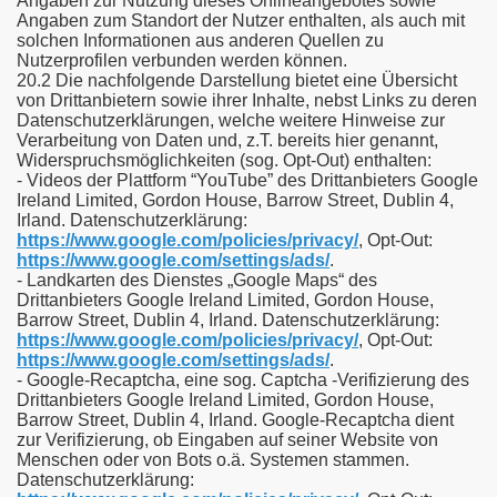
Angaben zur Nutzung dieses Onlineangebotes sowie
Angaben zum Standort der Nutzer enthalten, als auch mit
solchen Informationen aus anderen Quellen zu
Nutzerprofilen verbunden werden können.
20.2 Die nachfolgende Darstellung bietet eine Übersicht
von Drittanbietern sowie ihrer Inhalte, nebst Links zu deren
Datenschutzerklärungen, welche weitere Hinweise zur
Verarbeitung von Daten und, z.T. bereits hier genannt,
Widerspruchsmöglichkeiten (sog. Opt-Out) enthalten:
- Videos der Plattform “YouTube” des Drittanbieters Google
Ireland Limited, Gordon House, Barrow Street, Dublin 4,
Irland. Datenschutzerklärung:
https://www.google.com/policies/privacy/
, Opt-Out:
https://www.google.com/settings/ads/
.
- Landkarten des Dienstes „Google Maps“ des
Drittanbieters Google Ireland Limited, Gordon House,
Barrow Street, Dublin 4, Irland. Datenschutzerklärung:
https://www.google.com/policies/privacy/
, Opt-Out:
https://www.google.com/settings/ads/
.
- Google-Recaptcha, eine sog. Captcha -Verifizierung des
Drittanbieters Google Ireland Limited, Gordon House,
Barrow Street, Dublin 4, Irland. Google-Recaptcha dient
zur Verifizierung, ob Eingaben auf seiner Website von
Menschen oder von Bots o.ä. Systemen stammen.
Datenschutzerklärung: