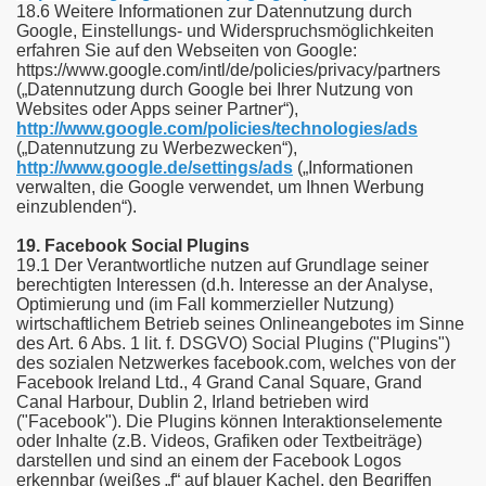
18.6 Weitere Informationen zur Datennutzung durch
Google, Einstellungs- und Widerspruchsmöglichkeiten
erfahren Sie auf den Webseiten von Google:
https://www.google.com/intl/de/policies/privacy/partners
(„Datennutzung durch Google bei Ihrer Nutzung von
Websites oder Apps seiner Partner“),
http://www.google.com/policies/technologies/ads
(„Datennutzung zu Werbezwecken“),
http://www.google.de/settings/ads
(„Informationen
verwalten, die Google verwendet, um Ihnen Werbung
einzublenden“).
19. Facebook Social Plugins
19.1 Der Verantwortliche nutzen auf Grundlage seiner
berechtigten Interessen (d.h. Interesse an der Analyse,
Optimierung und (im Fall kommerzieller Nutzung)
wirtschaftlichem Betrieb seines Onlineangebotes im Sinne
des Art. 6 Abs. 1 lit. f. DSGVO) Social Plugins ("Plugins")
des sozialen Netzwerkes facebook.com, welches von der
Facebook Ireland Ltd., 4 Grand Canal Square, Grand
Canal Harbour, Dublin 2, Irland betrieben wird
("Facebook"). Die Plugins können Interaktionselemente
oder Inhalte (z.B. Videos, Grafiken oder Textbeiträge)
darstellen und sind an einem der Facebook Logos
erkennbar (weißes „f“ auf blauer Kachel, den Begriffen